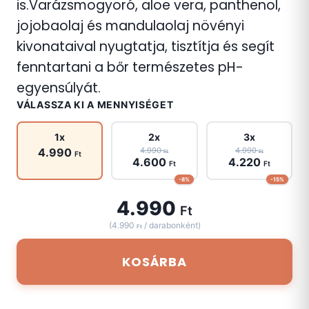
is.Varázsmogyoró, aloe vera, panthenol,
jojobaolaj és mandulaolaj növényi
kivonataival nyugtatja, tisztítja és segít
fenntartani a bőr természetes pH-
egyensúlyát.
VÁLASSZA KI A MENNYISÉGET
1x
2x
3x
4.990
4.990
4.990
Ft
Ft
Ft
4.600
4.220
Ft
Ft
-8%
-15%
4.990
Ft
(4.990
/ darabonként)
Ft
KOSÁRBA