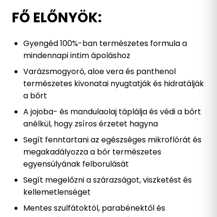
FŐ ELŐNYÖK:
Gyengéd 100%-ban természetes formula a
mindennapi intim ápoláshoz
Varázsmogyoró, aloe vera és panthenol
természetes kivonatai nyugtatják és hidratálják
a bőrt
A jojoba- és mandulaolaj táplálja és védi a bőrt
anélkül, hogy zsíros érzetet hagyna
Segít fenntartani az egészséges mikroflórát és
megakadályozza a bőr természetes
egyensúlyának felborulását
Segít megelőzni a szárazságot, viszketést és
kellemetlenséget
Mentes szulfátoktól, parabénektől és