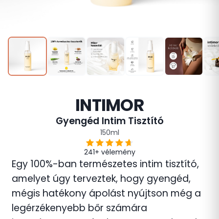
INTIMOR
Gyengéd Intim Tisztító
150ml
241+ vélemény
Egy 100%-ban természetes intim tisztító,
amelyet úgy terveztek, hogy gyengéd,
mégis hatékony ápolást nyújtson még a
legérzékenyebb bőr számára